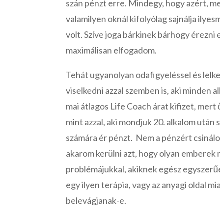
szán pénzt erre. Mindegy, hogy azért, me
valamilyen oknál kifolyólag sajnálja ilye
volt. Szíve joga bárkinek bárhogy érezni 
maximálisan elfogadom.
Tehát ugyanolyan odafigyeléssel és lelk
viselkedni azzal szemben is, aki minden 
mai átlagos Life Coach árat kifizet, mert 
mint azzal, aki mondjuk 20. alkalom után
számára ér pénzt. Nem a pénzért csinálo
akarom kerülni azt, hogy olyan emberek
problémájukkal, akiknek egész egyszer
egy ilyen terápia, vagy az anyagi oldal m
belevágjanak-e.