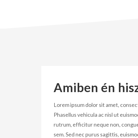
Amiben én his
Lorem ipsum dolor sit amet, consect
Phasellus vehicula ac nisl ut euism
rutrum, efficitur neque non, congue
sem. Sed nec purus sagittis, euismo