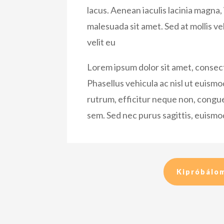
lacus. Aenean iaculis lacinia magna
malesuada sit amet. Sed at mollis ve
velit eu
Lorem ipsum dolor sit amet, consect
Phasellus vehicula ac nisl ut euism
rutrum, efficitur neque non, congue
sem. Sed nec purus sagittis, euism
Kipróbálo