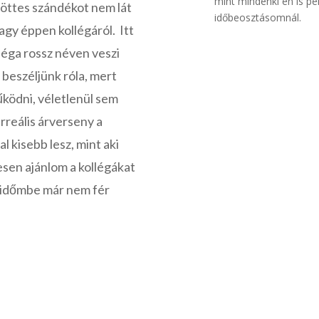
mint mindenki én is pé
öttes szándékot nem lát
időbeosztásomnál.
agy éppen kollégáról. Itt
léga rossz néven veszi
beszéljünk róla, mert
ödni, véletlenül sem
rreális árverseny a
l kisebb lesz, mint aki
esen ajánlom a kollégákat
n időmbe már nem fér