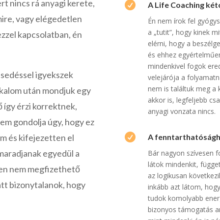
rt nincs rá anyagi kerete,

A Life Coaching két
smire, vagy elégedetlen
Én nem írok fel gyóg
a „tutit”, hogy kinek 
ezzel kapcsolatban, én
elérni, hogy a beszélg
és ehhez egyértelműen
mindenkivel fogok ere
esedéssel igyekszek
velejárója a folyamatn
nem is találtuk meg a 
alkalom után mondjuk egy
akkor is, legfeljebb cs
ő így érzi korrektnek,
anyagi vonzata nincs.
 sem gondolja úgy, hogy ez

A fenntarthatóságh
m és kifejezetten el
 maradjanak egyedül a
Bár nagyon szívesen fo
látok mindenkit, függ
űen nem megfizethető
az logikusan következ
iatt bizonytalanok, hogy
inkább azt látom, hogy
tudok komolyabb energi
bizonyos támogatás an