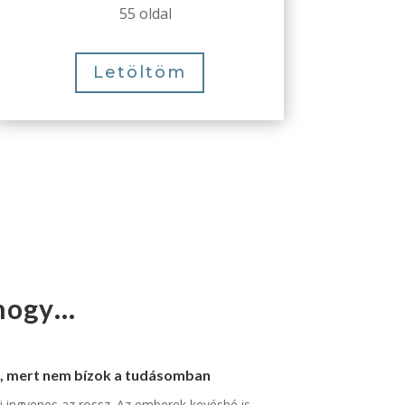
55 oldal
Letöltöm
 hogy…
, mert nem bízok a tudásomban
 ingyenes az rossz. Az emberek kevésbé is