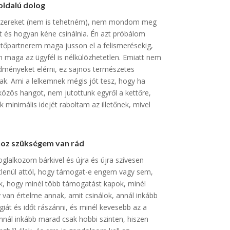
oldalú dolog
yszereket (nem is tehetném), nem mondom meg
mit és hogyan kéne csinálnia. Én azt próbálom
etőpartnerem maga jusson el a felismerésekig,
 maga az ügyfél is nélkülözhetetlen. Emiatt nem
dményeket elérni, ez sajnos természetes
ak. Ami a lelkemnek mégis jót tesz, hogy ha
közös hangot, nem jutottunk egyről a kettőre,
ak minimális idejét raboltam az illetőnek, mivel
oz szükségem van rád
glalkozom bárkivel és újra és újra szívesen
etlenül attól, hogy támogat-e engem vagy sem,
ik, hogy minél több támogatást kapok, minél
 van értelme annak, amit csinálok, annál inkább
át és időt rászánni, és minél kevesebb az a
nál inkább marad csak hobbi szinten, hiszen