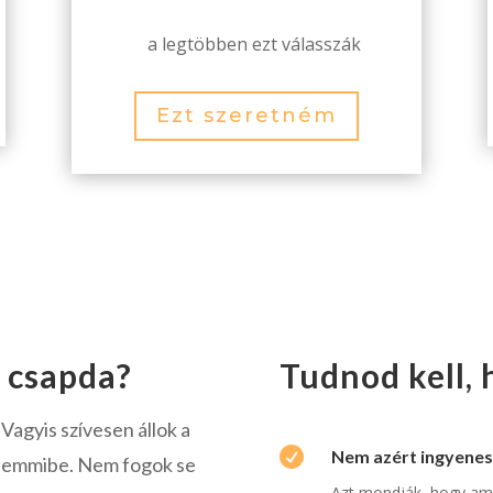
a legtöbben ezt válasszák
Ezt szeretném
a csapda?
Tudnod kell,
Vagyis szívesen állok a

Nem azért ingyenes
 semmibe. Nem fogok se
Azt mondják, hogy ami