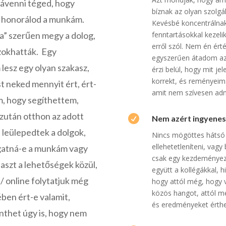
rávenni téged, hogy
bíznak az olyan szolg
m honorálod a munkám.
Kevésbé koncentrálnak
fenntartásokkal kezeli
a” szerűen megy a dolog,
erről szól. Nem én ért
zokhatták. Egy
egyszerűen átadom az 
lesz egy olyan szakasz,
érzi belül, hogy mit je
korrekt, és reményeim 
 neked mennyit ért, ért-
amit nem szívesen ad
m, hogy segíthettem,
zután otthon az adott

Nem azért ingyenes,
án leülepedtek a dolgok,
Nincs mögöttes hátsó
ellehetetleníteni, vag
ogatná-e a munkám vagy
csak egy kezdeményez
aszt a lehetőségek közül,
együtt a kollégákkal, h
/ online folytatjuk még
hogy attól még, hogy 
közös hangot, attól mé
ben ért-e valamit,
és eredményeket érthe
nthet úgy is, hogy nem