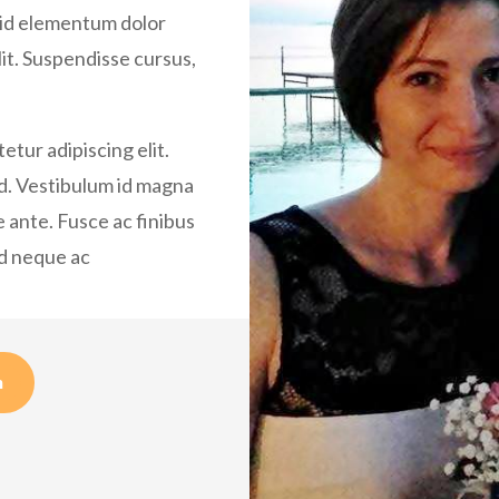
, id elementum dolor
lit. Suspendisse cursus,
etur adipiscing elit.
od. Vestibulum id magna
 ante. Fusce ac finibus
od neque ac
m