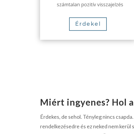
számtalan pozitív visszajelzés
Érdekel
Miért ingyenes? Hol 
Érdekes, de sehol. Tényleg nincs csapda. 
rendelkezésedre és ez neked nem kerül