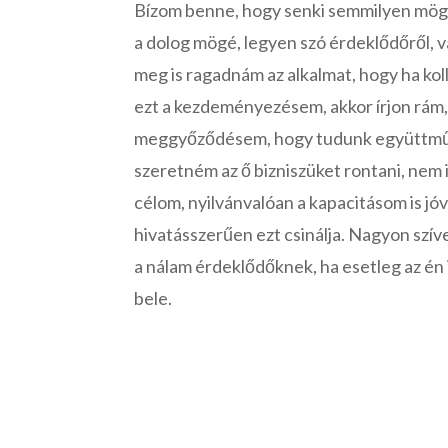
Bízom benne, hogy senki semmilyen mög
a dolog mögé, legyen szó érdeklődőről, v
meg is ragadnám az alkalmat, hogy ha kol
ezt a kezdeményezésem, akkor írjon rám, 
meggyőződésem, hogy tudunk együttműk
szeretném az ő bizniszüket rontani, nem i
célom, nyilvánvalóan a kapacitásom is jóva
hivatásszerűen ezt csinálja. Nagyon szív
a nálam érdeklődőknek, ha esetleg az é
bele.