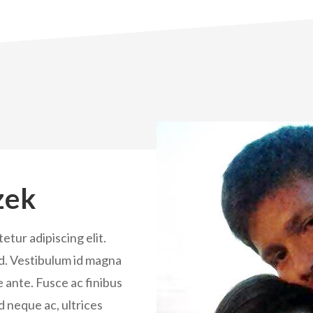
zek
etur adipiscing elit.
od. Vestibulum id magna
 ante. Fusce ac finibus
d neque ac, ultrices