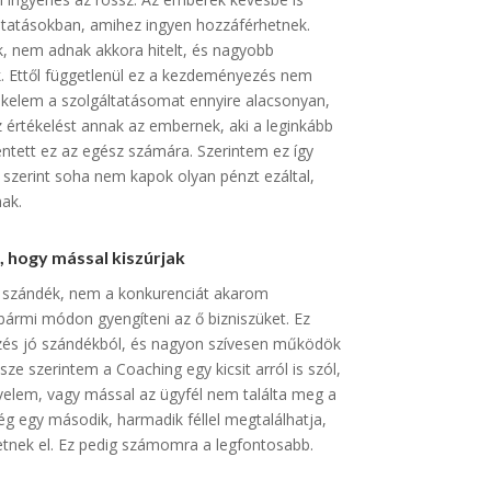
áltatásokban, amihez ingyen hozzáférhetnek.
, nem adnak akkora hitelt, és nagyobb
k. Ettől függetlenül ez a kezdeményezés nem
ékelem a szolgáltatásomat ennyire alacsonyan,
értékelést annak az embernek, aki a leginkább
lentett ez az egész számára. Szerintem ez így
szerint soha nem kapok olyan pénzt ezáltal,
nak.
 hogy mással kiszúrjak
 szándék, nem a konkurenciát akarom
y bármi módon gyengíteni az ő bizniszüket. Ez
és jó szándékból, és nagyon szívesen működök
isze szerintem a Coaching egy kicsit arról is szól,
velem, vagy mással az ügyfél nem találta meg a
g egy második, harmadik féllel megtalálhatja,
tnek el. Ez pedig számomra a legfontosabb.