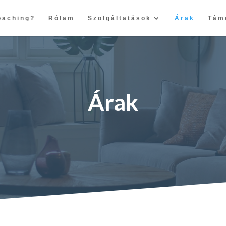
oaching?
Rólam
Szolgáltatások
Árak
Tám
Árak