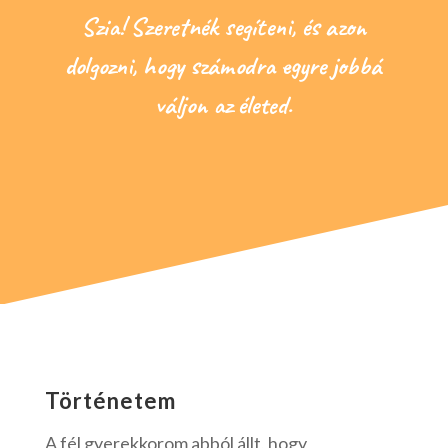
Szia! Szeretnék segíteni, és azon
dolgozni, hogy számodra egyre jobbá
váljon az életed.
Történetem
A fél gyerekkorom abból állt, hogy