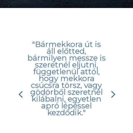
"Bármekkora út is
áll előtted,
bármilyen messze is
szeretnél eljutni,
függetlenül attól,
hogy mekkora
csúcsra törsz, vagy
gödörből szeretnél
kilábalni, egyetlen
apró lépéssel
kezdődik."