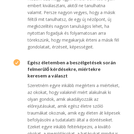
embert kiválasztani, akitől ne tanulhatna
valamit. Persze nagyon vegyes, hogy a másik
féltől mit tanulhatsz, de egy új nézőpont, új
megközelítés nagyon tanulságos lehet, ha
nyitottan fogadjuk és folyamatosan arra
törekszünk, hogy megakarjuk érteni a másik fél
gondolatait, érzéseit, képességeit.

Egész életemben a beszélgetések során
felmerülő kérdésekre, miértekre
keresem a választ
Szeretném egyre inkább megérteni a miérteket,
az okokat, hogy valakinél miért alakulnak ki
olyan gondok, amik akadályozzák az
előrejutásukat, amik egész életre szóló
traumákat okoznak, amik egy életen át képesek
befolyásolni a tudatalatti által a döntéseiket.
Ezeket egyre inkább feltérképezni, a kiváltó
okokat, a megoldásokat, a hatásukat mindig is