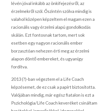
lévén jóval inkább az önkifejezésről, az
érzelmekről szól. Őszintén szólva mindig is
valahol középen képzeltem el magam ezen a
racionális vagy érzelmi alapú gondolkodás
skálán. Ezt fontosnak tartom, mert sok
esetben egy nagyon racionális ember
borzasztóan nehezen érti meg az érzelmi
alapon döntő embereket, és ugyanígy
fordítva.
2013 (?)-ban végeztem el a Life Coach
képzésemet, de ez csak a papírt biztosította.
Valójában mindig, már egész fiatalon is ezt a
Pszichológia/Life Coach keveréket csináltam
barátokkal, ismerősökkel, idegenekkel