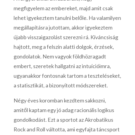
megfigyelem az embereket, majd amit csak
lehet igyekeztem tanulni belőle. Ha valamilyen
megállapításra jutottam, akkor igyekeztem
újabb visszaigazolást szerezni rá. Kíváncsiság
hajtott, meg a felszín alatti dolgok, érzések,
gondolatok. Nem vagyok földhözragadt
embert, szeretek hallgatni az intuícióimra,
ugyanakkor fontosnak tartom a teszteléseket,
a statisztikát, a bizonyított módszereket.
Négy éves koromban kezdtem sakkozni,
amitől kaptam egy jó adag racionális logikus
gondolkodást. Ezt a sportot az Akrobatikus
Rock and Roll váltotta, ami egyfajta táncsport