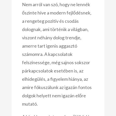
Nem arról van szó, hogy ne lennék
őszinte híve a modern fejlődésnek,
a rengeteg pozitív és csodás
dolognak, ami történik a világban,
viszont néhány dolog trendje,
amerre tart igenis aggasztó
számomra. A kapcsolatok
felszínessége, még sajnos sokszor
párkapcsolatok esetében is, az
elhidegülés, a figyelem hiánya, az
amire fókuszálunk az igazán fontos
dolgok helyett nem igazán előre
mutató.