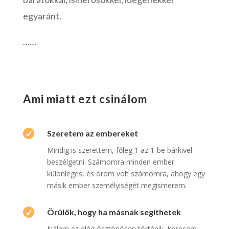
egyaránt.
……
Ami miatt ezt csinálom

Szeretem az embereket
Mindig is szerettem, főleg 1 az 1-be bárkivel
beszélgetni. Számomra minden ember
különleges, és öröm volt számomra, ahogy egy
másik ember személyiségét megismerem.

Örülök, hogy ha másnak segíthetek
Nálam ez elég ösztönösen történik. Keresem