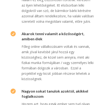
az ilyen lehetőségeket. Itt elsősorban lelki
dolgokról van szó, de bármikor bárki kérésére
azonnal álltam rendelkezésre, ha valaki valóban
szeretett volna megoldani valamit, előre jutni.

Akarok tenni valamit a közösségért,
amiben élek
Főleg online vállalkozásaim voltak és vannak,
amik jóval kevésbé járul hozzá egy
közösséghez, de közel sem annyira, mint aki
fizikai munka formájában / vagy személyes lelki
formában dolgozik a városban. Ezzel a
projekttel egy kicsit jobban részese lehetek a
közösségnek.

Nagyon sokat tanulok azoktól, akikkel
foglalkozom
Hiszem azt, hogy egyik ember sem tud olyan