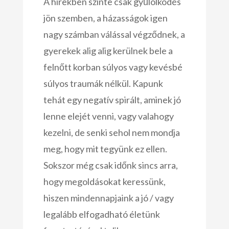
A hírekben szinte csak gyűlölködés
jön szemben, a házasságok igen
nagy számban válással végződnek, a
gyerekek alig alig kerülnek bele a
felnőtt korban súlyos vagy kevésbé
súlyos traumák nélkül. Kapunk
tehát egy negatív spirált, aminek jó
lenne elejét venni, vagy valahogy
kezelni, de senki sehol nem mondja
meg, hogy mit tegyünk ez ellen.
Sokszor még csak időnk sincs arra,
hogy megoldásokat keressünk,
hiszen mindennapjaink a jó / vagy
legalább elfogadható életünk