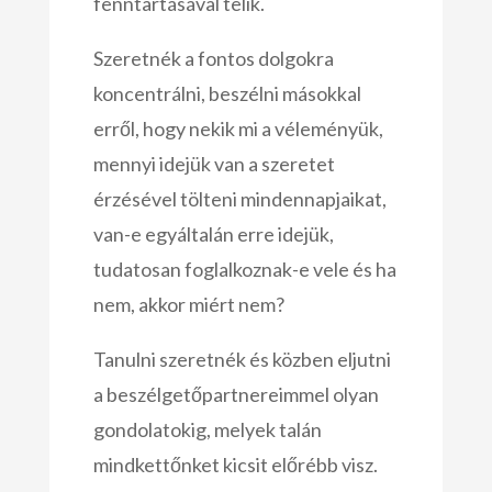
fenntartásával telik.
Szeretnék a fontos dolgokra
koncentrálni, beszélni másokkal
erről, hogy nekik mi a véleményük,
mennyi idejük van a szeretet
érzésével tölteni mindennapjaikat,
van-e egyáltalán erre idejük,
tudatosan foglalkoznak-e vele és ha
nem, akkor miért nem?
Tanulni szeretnék és közben eljutni
a beszélgetőpartnereimmel olyan
gondolatokig, melyek talán
mindkettőnket kicsit előrébb visz.